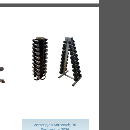
k
POWER-XTREME Chrom- &
Hex-Hantelsätze 1-10kg, 1kg-
Abstufung
Vorrätig ab Mittwoch, 30.
September 2026.