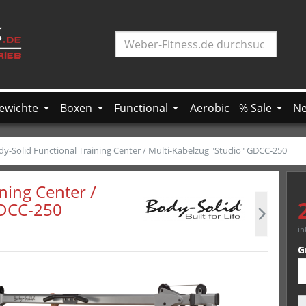
Weber-Fitness.de
ewichte
Boxen
Functional
Aerobic
% Sale
Ne
dy-Solid Functional Training Center / Multi-Kabelzug "Studio" GDCC-250
ning Center /
GDCC-250
in
G
M