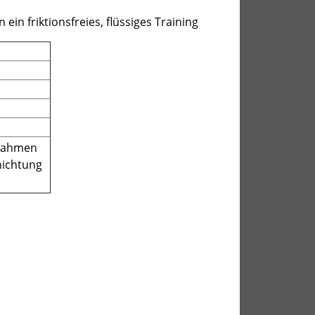
n friktionsfreies, flüssiges Training
lrahmen
hichtung