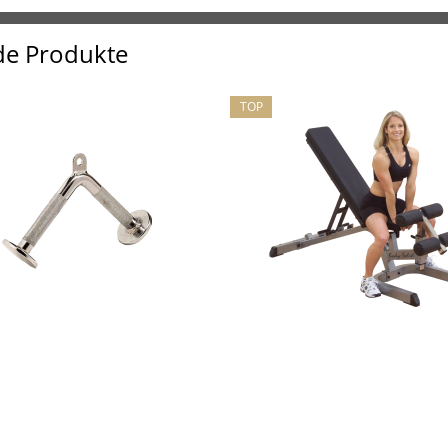
de Produkte
TOP
POWER-EXTREME
Body-Solid Kombiban
Kabelzuggriff, Doppel-
"Profi" GFID-71
zgriff / Trizepsgriff V-Form
24,90EUR
ab 490,00EUR