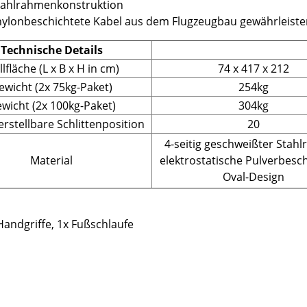
Stahlrahmenkonstruktion
lonbeschichtete Kabel aus dem Flugzeugbau gewährleisten ei
Technische Details
llfläche (L x B x H in cm)
74 x 417 x 212
ewicht (2x 75kg-Paket)
254kg
wicht (2x 100kg-Paket)
304kg
rstellbare Schlittenposition
20
4-seitig geschweißter Stah
Material
elektrostatische Pulverbesc
Oval-Design
Handgriffe, 1x Fußschlaufe