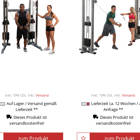
Body-Solid Functional
Body-Solid Pro Club Li
Training Center / Multi-
Cable-Crossover-Masch
Kabelzug GDCC-210
SCC-1200
ab 2.049,00EUR
ab 3.690,00EUR
/ Stück
/ Stü
inkl. 19% USt.
inkl.
Versand
inkl. 19% USt.
inkl.
Versand
Auf Lager / Versand gemäß
Lieferzeit ca. 12 Wochen / 
Lieferzeit **
Anfrage **
Dieses Produkt ist
Dieses Produkt ist
versandkostenfrei!
versandkostenfrei!
zum Produkt
zum Produkt