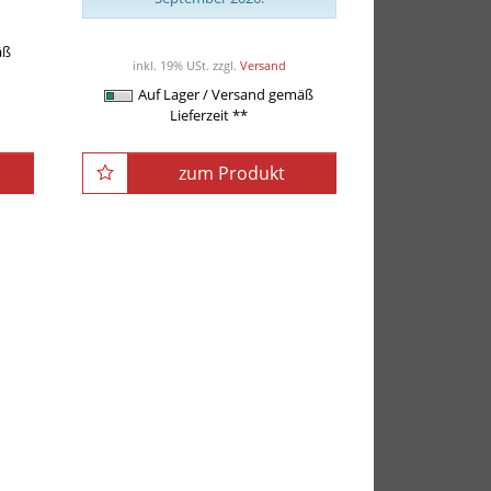
k
ab 399,00EUR
/ Set / Sets
äß
inkl. 19% USt.
zzgl.
Versand
Auf Lager / Versand gemäß
Lieferzeit **
zum Produkt