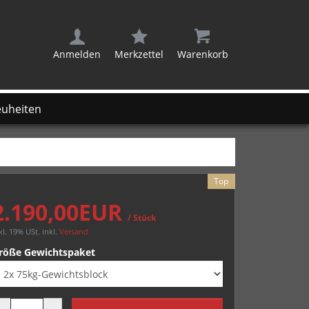
Anmelden
Merkzettel
Warenkorb
uheiten
Top
2.190,00EUR
/ Stück
kl. 19% USt.
inkl.
Versand
röße Gewichtspaket
enge