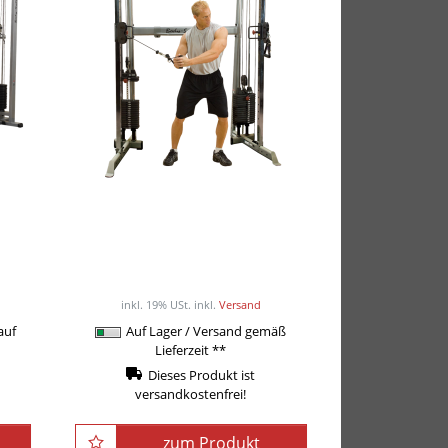
ne
Body-Solid Functional
ine
Training Center / Multi-
Kabelzug GDCC-200
ab 2.049,00EUR
ck
/ Stück
inkl. 19% USt.
inkl.
Versand
auf
Auf Lager / Versand gemäß
Lieferzeit **
Dieses Produkt ist
versandkostenfrei!
zum Produkt