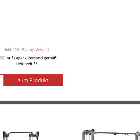
POWER-XTREME
mpakthantelpaare, guss,
2,5kg-Abstufung
ab 58,50EUR
/ Paar
inkl. 19% USt.
zzgl.
Versand
Auf Lager / Versand gemäß
Lieferzeit **
zum Produkt