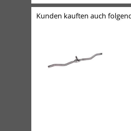
Kunden kauften auch folgen
POWER EXTREME
Kabelzuggriff, Curl-/SZ-Griff
mit Drehgelenk
Pil
29,90EUR