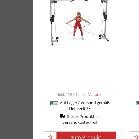
Body-Solid Cable-Crossover
GCCO-112
ab 649,00EUR
/ Stück
inkl. 19% USt.
inkl.
Versand
Auf Lager / Versand gemäß
Lieferzeit **
Dieses Produkt ist
versandkostenfrei!
zum Produkt