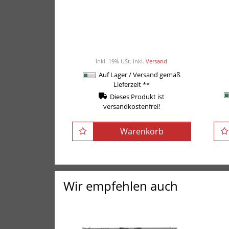
POWER-XTREME Kurzhantel-
und Hex-Hantelständer R-
Ko
601
385,00EUR
/ Stück
inkl. 19% USt.
inkl.
Versand
Auf Lager / Versand gemäß
Lieferzeit **
Dieses Produkt ist
versandkostenfrei!
Warenkorb
Wir empfehlen auch