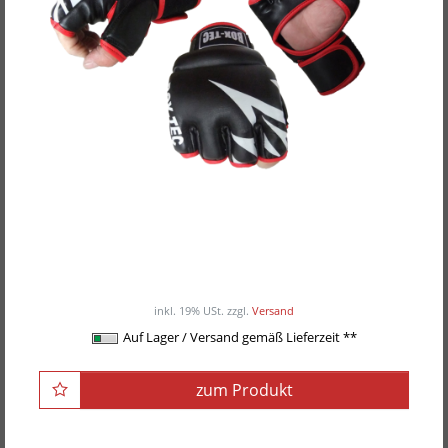
Box-Tec MMA-Boxhandschuhe "Freedom", PU
ab 15,95EUR
/ Paar
inkl. 19% USt.
zzgl.
Versand
Auf Lager / Versand gemäß Lieferzeit **
zum Produkt