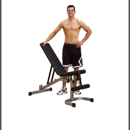
Body-Solid Powerline Hantelbank, Kombibank
PFID-130X