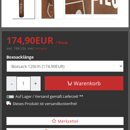
174,90EUR
/ Stück
inkl. 19% USt.
inkl.
Versand
Boxsacklänge
Menge
Warenkorb
-
+
Auf Lager / Versand gemäß Lieferzeit **
Dieses Produkt ist versandkostenfrei!
Merkzettel