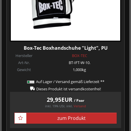
Box-Tec Boxhandschuhe "Light", PU
Hersteller
BOX-TEC
Art-Nr.
BT-IFT-W-10.
Gewicht
1,000kg
Auf Lager / Versand gemäß Lieferzeit **
Dieses Produkt ist versandkostenfrei!
29,95EUR
/ Paar
inkl. 19% USt.
inkl.
Versand
zum Produkt