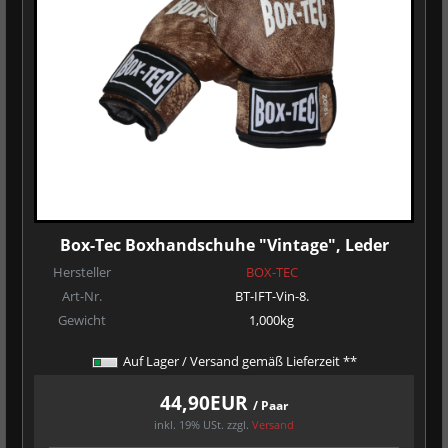
Box-Tec Boxhandschuhe "Vintage", Leder
Hersteller
BOX-TEC
Art-Nr.
BT-IFT-Vin-8.
Gewicht
1,000kg
Auf Lager / Versand gemäß Lieferzeit **
44,90EUR
/ Paar
inkl. 19% USt.
zzgl.
Versand