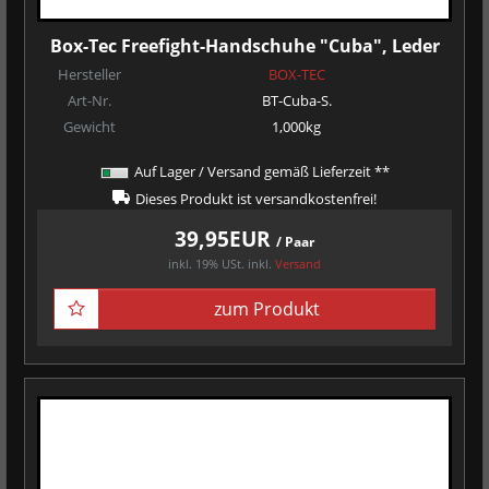
Box-Tec Freefight-Handschuhe "Cuba", Leder
Hersteller
BOX-TEC
Art-Nr.
BT-Cuba-S.
Gewicht
1,000kg
Auf Lager / Versand gemäß Lieferzeit **
Dieses Produkt ist versandkostenfrei!
39,95EUR
/ Paar
inkl. 19% USt.
inkl.
Versand
zum Produkt