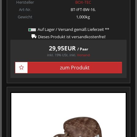
Hersteller
BOX-TEC
Art-Nr.
BT-IFT-BW-16.
Gewicht
1,000kg
Auf Lager / Versand gemäß Lieferzeit **
Dieses Produkt ist versandkostenfrei!
29,95EUR
/ Paar
inkl. 19% USt.
inkl.
Versand
zum Produkt