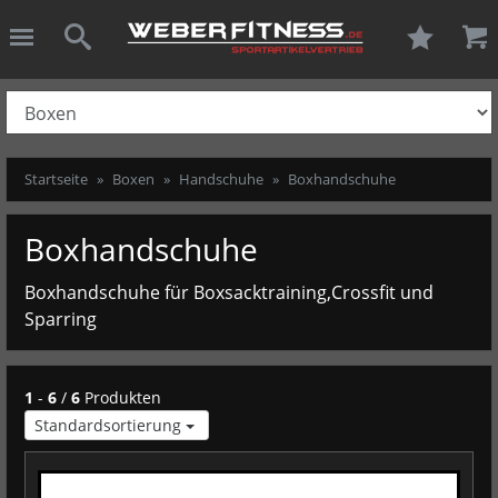
ießen
Weber-Fitness.
schließen
Suche
Startseite
Boxen
Handschuhe
Boxhandschuhe
Boxhandschuhe
Boxhandschuhe für Boxsacktraining,Crossfit und
Sparring
1
-
6
/
6
Produkten
Standardsortierung