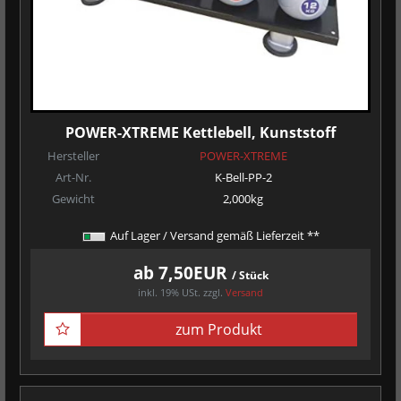
POWER-XTREME Kettlebell, Kunststoff
Hersteller
POWER-XTREME
Art-Nr.
K-Bell-PP-2
Gewicht
2,000kg
Auf Lager / Versand gemäß Lieferzeit **
ab 7,50EUR
/ Stück
inkl. 19% USt.
zzgl.
Versand
zum Produkt