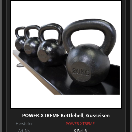
POWER-XTREME Kettlebell, Gusseisen
Hersteller
POWER-XTREME
Art-Nr.
K-Bell-6