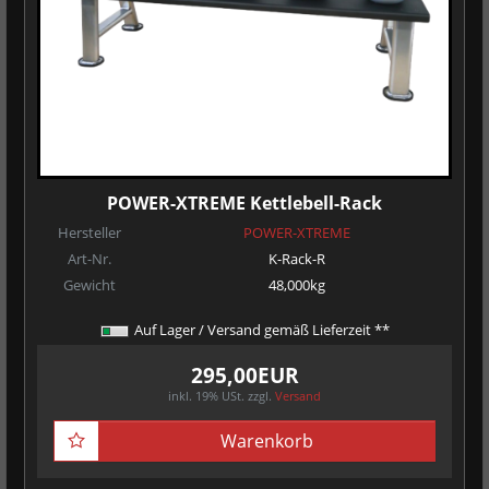
POWER-XTREME Kettlebell-Rack
Hersteller
POWER-XTREME
Art-Nr.
K-Rack-R
Gewicht
48,000kg
Auf Lager / Versand gemäß Lieferzeit **
295,00EUR
inkl. 19% USt.
zzgl.
Versand
Warenkorb