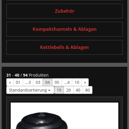
Zubehör
Kompakthanteln & Ablagen
Kettlebells & Ablagen
31
-
40
/
94
Produkten
«
vorherige Seite
01
…3
03
04
05
…4
10
nächste Seite
»
Standardsortierung
10
20
40
80