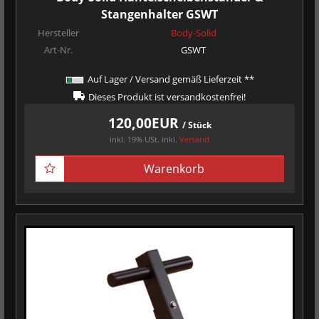
Stangenhalter GSWT
Hersteller
Body-Solid
Art-Nr.
GSWT
Auf Lager / Versand gemäß Lieferzeit **
Dieses Produkt ist versandkostenfrei!
120,00EUR
/ Stück
inkl. 19% USt.
inkl.
Versand
Warenkorb