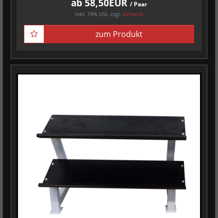
ab 58,50EUR
/ Paar
inkl. 19% USt.
zzgl.
Versand
zum Produkt