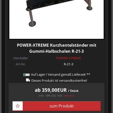
POWER-XTREME Kurzhantelständer mit
Gummi-Halbschalen R-21-3
Hersteller
POWER-XTREME
Art-Nr.
R-21-3
Auf Lager / Versand gemäß Lieferzeit **
Dieses Produkt ist versandkostenfrei!
ab 359,00EUR
/ Stück
inkl. 19% USt.
inkl.
Versand
zum Produkt