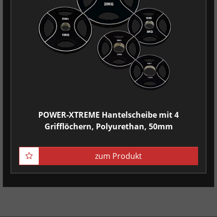
POWER-XTREME Hantelscheibe mit 4
Grifflöchern, Polyurethan, 50mm
zum Produkt