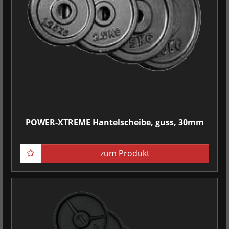
POWER-XTREME Hantelscheibe, guss, 30mm
zum Produkt