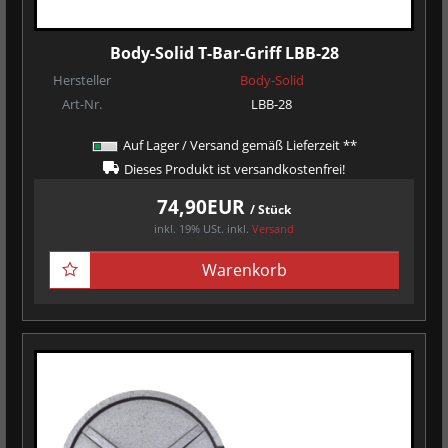
Body-Solid T-Bar-Griff LBB-28
Hersteller
Body-Solid
Art-Nr.
LBB-28
Auf Lager / Versand gemäß Lieferzeit **
Dieses Produkt ist versandkostenfrei!
74,90EUR
/ Stück
inkl. 19% USt.
inkl.
Versand
Warenkorb