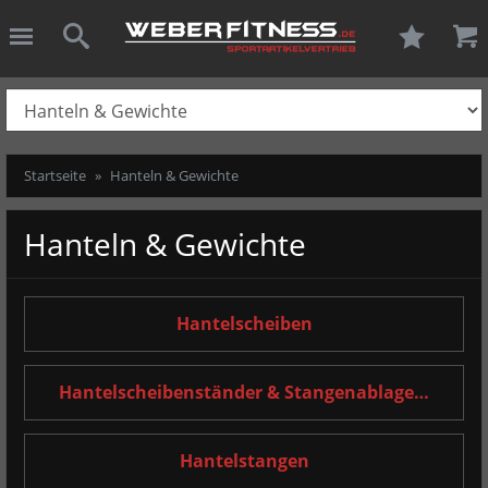
ießen
Weber-Fitness.
schließen
Suche
Startseite
Hanteln & Gewichte
Hanteln & Gewichte
Hantelscheiben
Hantelscheibenständer & Stangenablage…
Hantelstangen