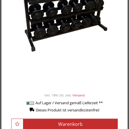
POWER-XTREME Kurzhantel- und Hex-
Hantelständer R-601
385,00EUR
/ Stück
inkl. 19% USt.
inkl.
Versand
Auf Lager / Versand gemäß Lieferzeit **
Dieses Produkt ist versandkostenfrei!
Warenkorb