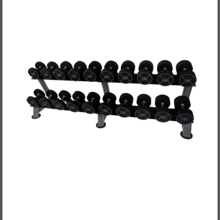
POWER-XTREME Kompakthantelsätze,
Polyurethan, 2kg-Abstufung