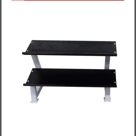
POWER-XTREME Hex-Hantelständer Hex-Rack