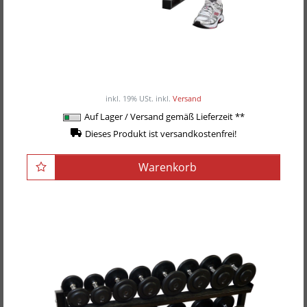
Body-Solid Powerline-Serie All in One
Hantelablage DR-282X, 2-lagig
125,00EUR
/ Stück
inkl. 19% USt.
inkl.
Versand
Auf Lager / Versand gemäß Lieferzeit **
Dieses Produkt ist versandkostenfrei!
Warenkorb