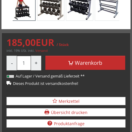
185,00EUR
/ Stück
inkl. 19% USt.
inkl.
Versand
Menge
Warenkorb
-
+
Auf Lager / Versand gemäß Lieferzeit **
Dieses Produkt ist versandkostenfrei!
Merkzettel
Übersicht drucken
Produktanfrage