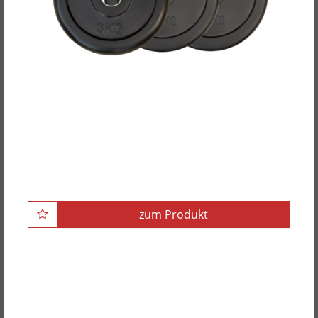
POWER-XTREME Hantelscheibe, gummiert,
30mm
zum Produkt