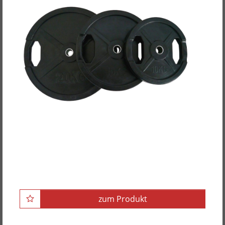
POWER-XTREME Hantelscheibe mit 2
Grifflöchern, gummiert, 30mm
zum Produkt