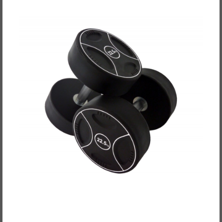
POWER-XTREME Kompakthantelpaare,
Polyurethan, 2,5kg-Abstufung