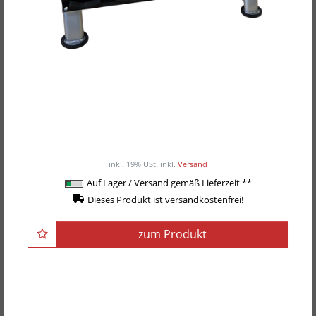
POWER-XTREME Kurzhantelständer mit
Gummi-Halbschalen "Heavy Duty" R-21-3-HD
ab 379,00EUR
/ Stück
inkl. 19% USt.
inkl.
Versand
Auf Lager / Versand gemäß Lieferzeit **
Dieses Produkt ist versandkostenfrei!
zum Produkt