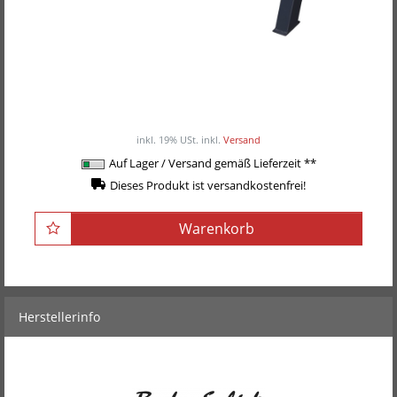
Body-Solid Kettlebell-Ablage /
Kurzhantelablage GDKR-100B -Black-Edition-
320,00EUR
/ Stück
inkl. 19% USt.
inkl.
Versand
Auf Lager / Versand gemäß Lieferzeit **
Dieses Produkt ist versandkostenfrei!
Warenkorb
Herstellerinfo
Body-Solid