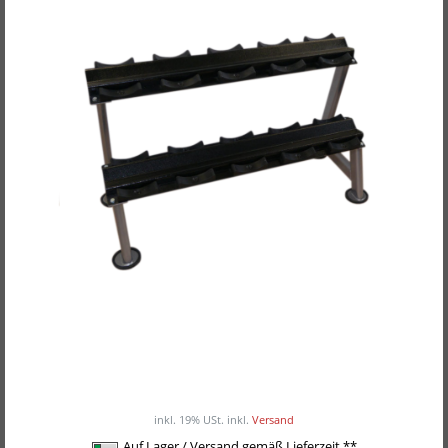
POWER-XTREME Kurzhantelständer mit
Gummi-Halbschalen R-21-3
ab 359,00EUR
/ Stück
inkl. 19% USt.
inkl.
Versand
Auf Lager / Versand gemäß Lieferzeit **