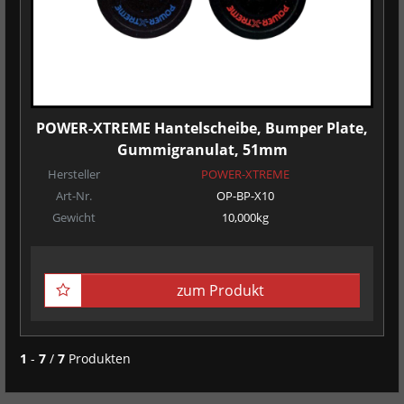
POWER-XTREME Hantelscheibe, Bumper Plate,
Gummigranulat, 51mm
Hersteller
POWER-XTREME
Art-Nr.
OP-BP-X10
Gewicht
10,000kg
zum Produkt
1
-
7
/
7
Produkten