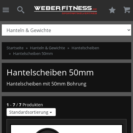
ießen
Weber-Fitness.
schließen
Suche
Startseite
Hanteln & Gewichte
Hantelscheiben
Hantelscheiben 50mm
Hantelscheiben 50mm
Hantelscheiben mit 50mm Bohrung
1
-
7
/
7
Produkten
Standardsortierung