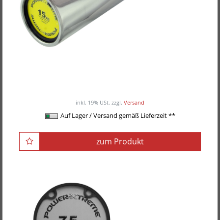
POWER-XTREME Women's Bar - Training Bar,
50mm
ab 159,00EUR
/ Stück
inkl. 19% USt.
zzgl.
Versand
Auf Lager / Versand gemäß Lieferzeit **
zum Produkt