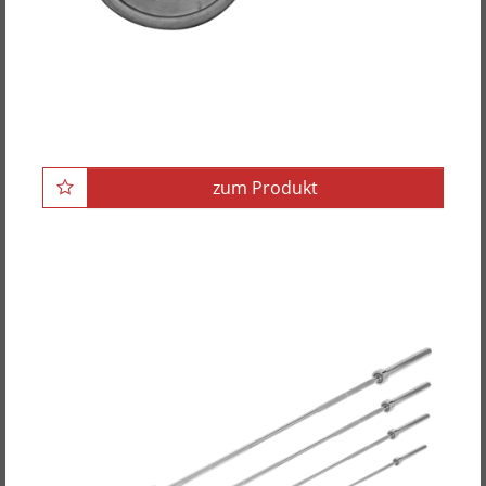
POWER-XTREME Hantelscheibe mit 2
Grifflöchern, gummiert, 50mm
zum Produkt