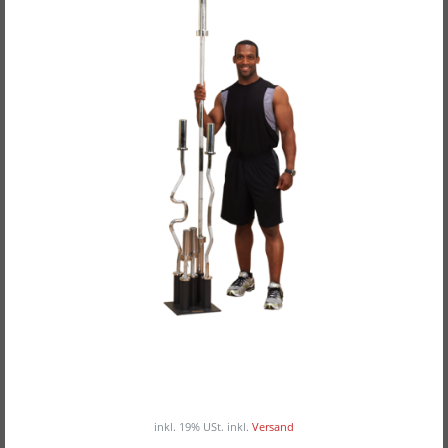
Body-Solid vertikaler Langhantelständer
GOBH-5
115,00EUR
/ Stück
inkl. 19% USt.
inkl.
Versand