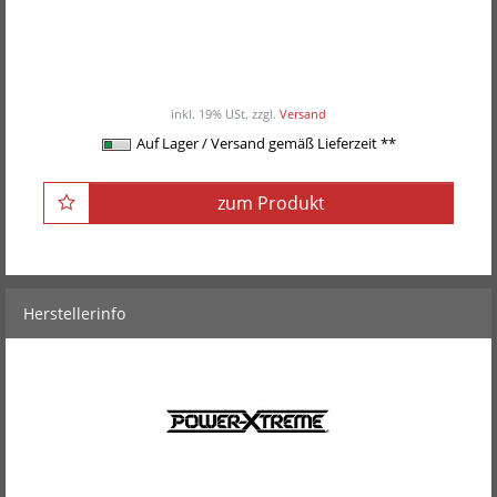
POWER-XTREME Profi Super SZ-
Curlhantelstange
ab 79,00EUR
/ Stück
inkl. 19% USt.
zzgl.
Versand
Auf Lager / Versand gemäß Lieferzeit **
zum Produkt
Herstellerinfo
POWER-XTREME