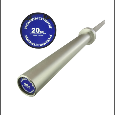
POWER-XTREME Powerlifting Bar, 50mm -
nach IPF-Vorgabe