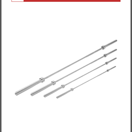
POWER-XTREME Langhantelstange