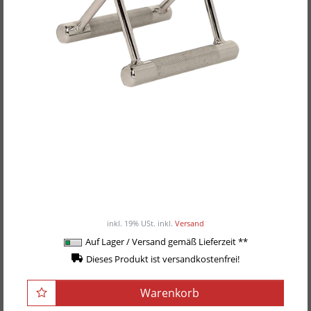
POWER-EXTREME Kabelzuggriff,
Ruder/Parallelgriff "eng"
24,90EUR
/ Stück
inkl. 19% USt.
inkl.
Versand
Auf Lager / Versand gemäß Lieferzeit **
Dieses Produkt ist versandkostenfrei!
Warenkorb