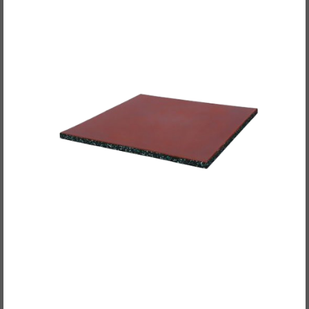
POWER-EXTREME Basis-Gewichtheber-Matte
89,00EUR
/ Stück