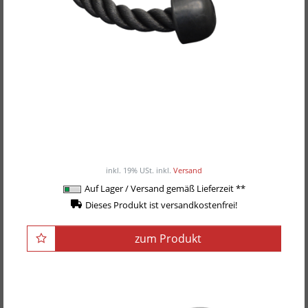
POWER-EXTREME Kabelzuggriff, Trizeps-Tau /
Trizeps-Seil
ab 21,90EUR
/ Stück
inkl. 19% USt.
inkl.
Versand
Auf Lager / Versand gemäß Lieferzeit **
Dieses Produkt ist versandkostenfrei!
zum Produkt