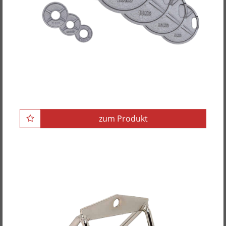
POWER-XTREME Hantelscheibe mit 2
Grifflöchern, guss, 50mm
zum Produkt