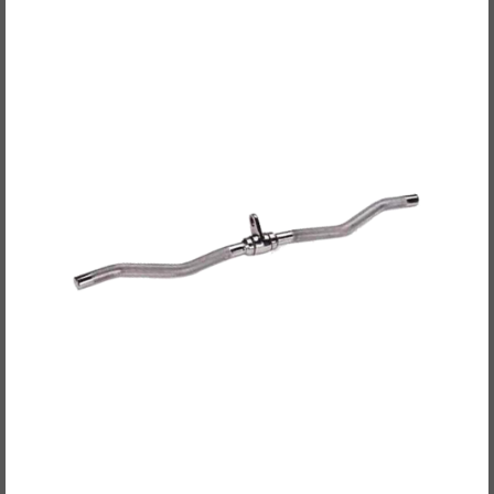
POWER EXTREME Kabelzuggriff, Curl-/SZ-Griff