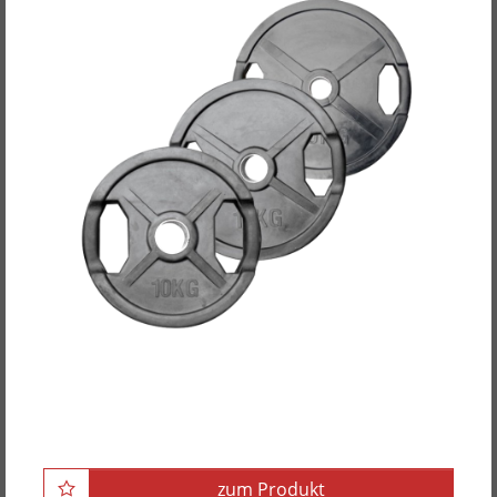
POWER-XTREME Hantelscheibe mit 2
Grifflöchern, gummiert, 50mm
zum Produkt