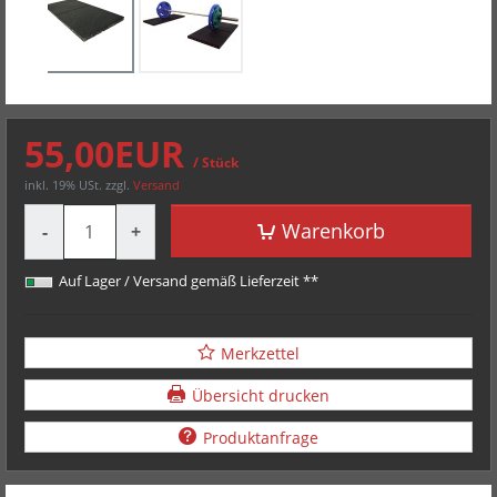
55,00EUR
/ Stück
inkl. 19% USt.
zzgl.
Versand
Menge
Warenkorb
-
+
Auf Lager / Versand gemäß Lieferzeit **
Merkzettel
Übersicht drucken
Produktanfrage