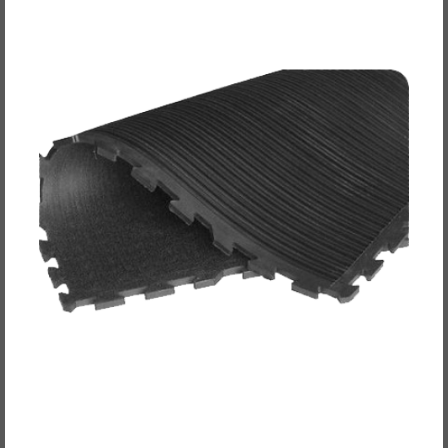
POWER-EXTREME Puzzle-Matte / Boden-Matte