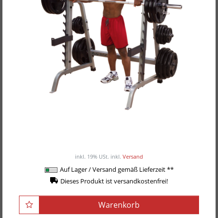
Body-Solid Multi-Press-Rack "Deluxe" GPR-370
599,00EUR
/ Stück
inkl. 19% USt.
inkl.
Versand
Auf Lager / Versand gemäß Lieferzeit **
Dieses Produkt ist versandkostenfrei!
Warenkorb