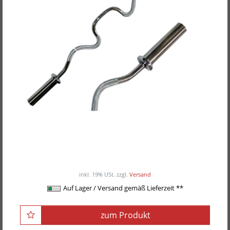
POWER-XTREME Profi Super SZ-
Curlhantelstange
ab 79,00EUR
/ Stück
inkl. 19% USt.
zzgl.
Versand
Auf Lager / Versand gemäß Lieferzeit **
zum Produkt