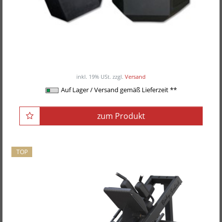
POWER-XTREME Kompakthantelpaare, Hex-
Hanteln, gummiert, 2,5kg-Abstufung
ab 37,00EUR
/ Paar
inkl. 19% USt.
zzgl.
Versand
Auf Lager / Versand gemäß Lieferzeit **
zum Produkt
TOP