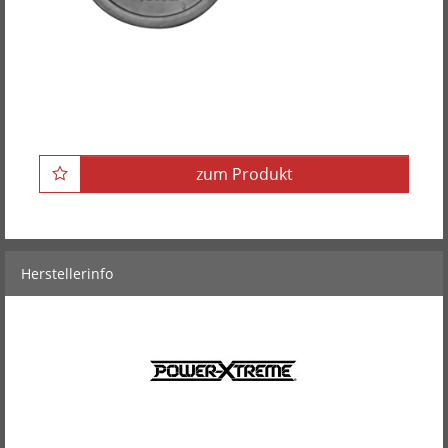
POWER-XTREME Hantelscheibe mit 2
Grifflöchern, gummiert, 50mm
zum Produkt
Herstellerinfo
POWER-XTREME