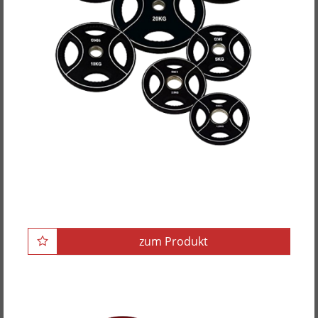
POWER-XTREME Hantelscheibe mit 4
Grifflöchern, Polyurethan, 50mm
zum Produkt