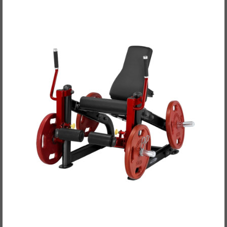
Steelflex Plate-Load Isolateral Beinstrecker