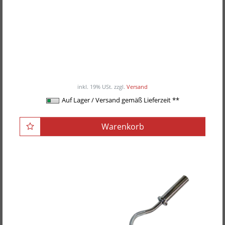
POWER-XTREME Federverschlüsse, 30mm RC-
06
3,50EUR
/ Paar
inkl. 19% USt.
zzgl.
Versand
Auf Lager / Versand gemäß Lieferzeit **
Warenkorb