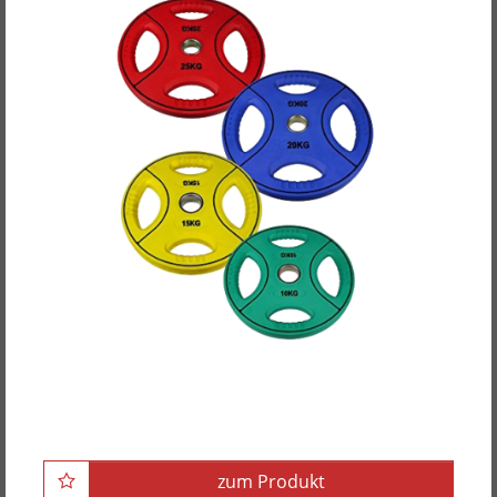
POWER-XTREME Hantelscheibe mit 4
Grifflöchern, Polyurethan, bunt, 50mm
zum Produkt