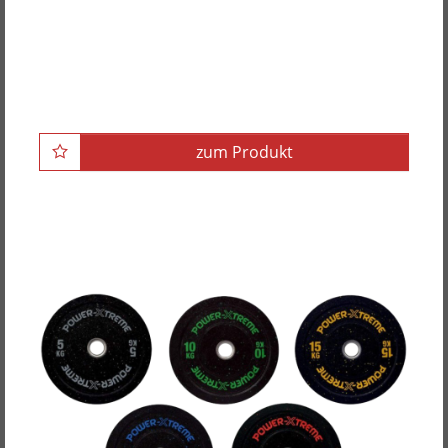
POWER-XTREME Frictional Plates, gummiert,
50mm
zum Produkt