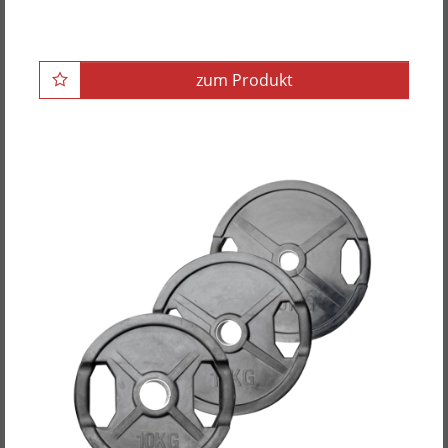
Grifflöchern, guss, 50mm
zum Produkt