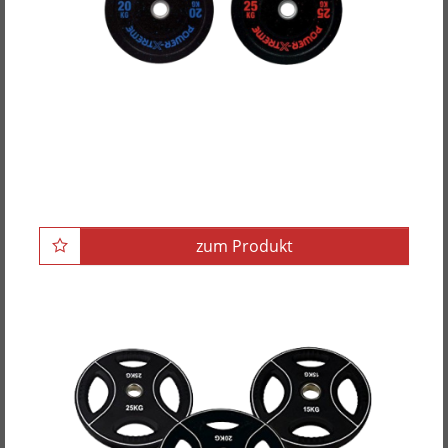
POWER-XTREME Hantelscheibe, Bumper Plate,
Gummigranulat, 51mm
zum Produkt