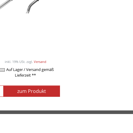
POWER-XTREME SZ-
Curlhantelstange
ab 39,00EUR
/ Stück
inkl. 19% USt.
zzgl.
Versand
Auf Lager / Versand gemäß
Lieferzeit **
zum Produkt