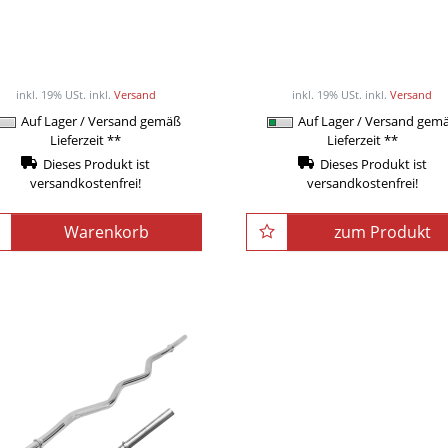
Steelflex Hantelbank,
BOX-TEC Boxsack Blac
klappbar, PFID-125
gefüllt inkl. Vierpunkt-K
ab 169,00EUR
219,00EUR
/ Stüc
inkl. 19% USt.
inkl.
Versand
inkl. 19% USt.
inkl.
Versand
Auf Lager / Versand gemäß
Auf Lager / Versand gem
Lieferzeit **
Lieferzeit **
Dieses Produkt ist
Dieses Produkt ist
versandkostenfrei!
versandkostenfrei!
Warenkorb
zum Produkt