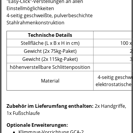
"Easy-Click"-Verstellungen an allen
Einstellmöglichkeiten
4-seitig geschweißte, pulverbeschichte
Stahlrahmenkonstruktion
Technische Details
Stellfläche (L x B x H in cm)
100 x 
Gewicht (2x 75kg-Paket)
2
Gewicht (2x 115kg-Paket)
3
höhenverstellbare Schlittenposition
4-seitig geschw
Material
elektrostatische
Zubehör im Lieferumfang enthalten:
2x Handgriffe,
1x Fußschlaufe
Optionale Erweiterungen:
Klimmzug-Vorrichtung GCA-2