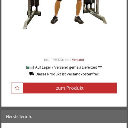
Body-Solid Functional Training Center / Multi-
Kabelzug GDCC-200
ab 2.049,00EUR
/ Stück
inkl. 19% USt.
inkl.
Versand
Auf Lager / Versand gemäß Lieferzeit **
Dieses Produkt ist versandkostenfrei!
zum Produkt
Herstellerinfo