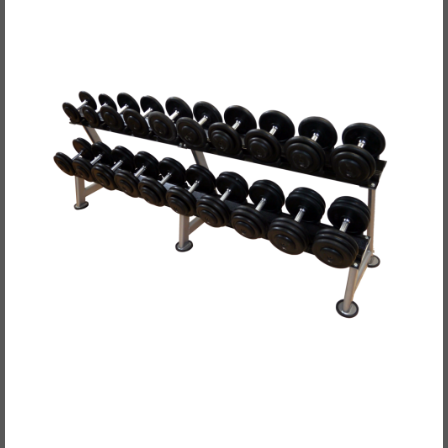
POWER-XTREME Kompakthantelsätze,
gummiert, 2,5kg-Abstufung
ab 859,00EUR
/ Set / Sets