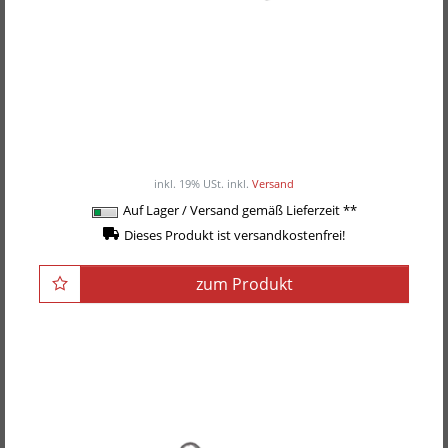
POWER-EXTREME Kabelzuggriff, Trizeps-Tau /
Trizeps-Seil
ab 21,90EUR
/ Stück
inkl. 19% USt.
inkl.
Versand
Auf Lager / Versand gemäß Lieferzeit **
Dieses Produkt ist versandkostenfrei!
zum Produkt