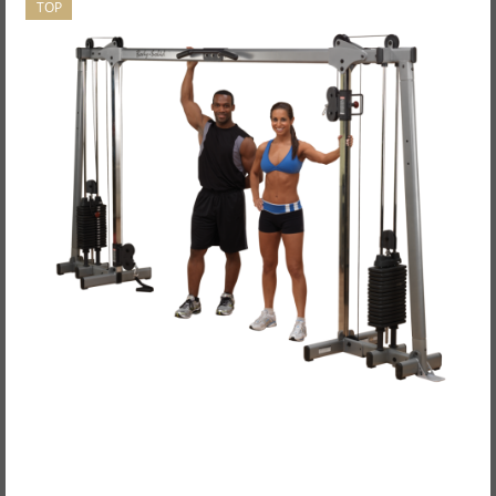
TOP
Body-Solid Functional Training Center / Multi-
Kabelzug "Studio" GDCC-250
ab 2.190,00EUR