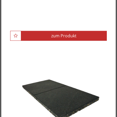
POWER-XTREME Hantelscheibe mit 2
Grifflöchern, gummiert, 50mm
zum Produkt