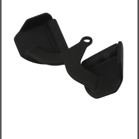
POWER-XTREME Max-Grip Rudergriff, eng,
supiniert
49,00EUR
/ Stück