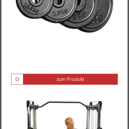
POWER-XTREME Hantelscheibe, guss, 30mm
zum Produkt