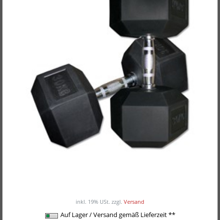
POWER-XTREME Kompakthantelpaare, Hex-
Hanteln, gummiert, 2,5kg-Abstufung
ab 37,00EUR
/ Paar
inkl. 19% USt.
zzgl.
Versand
Auf Lager / Versand gemäß Lieferzeit **