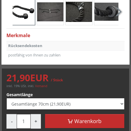

Merkmale
Rücksendekosten
postfähig von Ihnen zu zahlen
21,90EUR
/ Stück
inkl. 19% USt.
inkl.
Versand
Gesamtlänge
Menge
Warenkorb
-
+