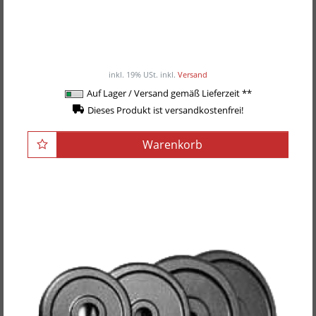
POWER-XTREME Max-Grip Latgriff, 53cm,
neutral
55,00EUR
/ Stück
inkl. 19% USt.
inkl.
Versand
Auf Lager / Versand gemäß Lieferzeit **
Dieses Produkt ist versandkostenfrei!
Warenkorb