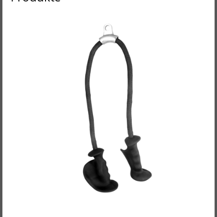
POWER-EXTREME Kabelzuggriff, Trizeps-Tau /