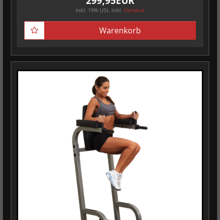
299,95EUR
inkl. 19% USt.
inkl.
Versand
Warenkorb