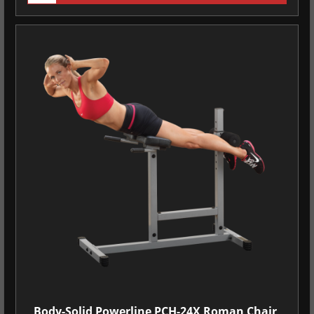
Body-Solid Powerline PCH-24X Roman Chair,