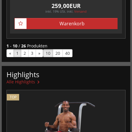
259,00EUR
inkl. 19% USt.
inkl.
Versand
Warenkorb
1
-
10
/
26
Produkten
«
vorherige Seite
1
2
3
nächste Seite
»
10
20
40
Highlights
Alle Highlights
TOP