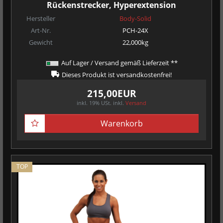
Rückenstrecker, Hyperextension
Hersteller
Body-Solid
Art-Nr.
PCH-24X
Gewicht
22,000kg
Auf Lager / Versand gemäß Lieferzeit **
Dieses Produkt ist versandkostenfrei!
215,00EUR
inkl. 19% USt.
inkl.
Versand
Warenkorb
TOP