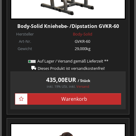
Body-Solid Kniehebe- /Dipstation GVKR-60
Hersteller
Body-Solid
Art-Nr.
GVKR-60
Gewicht
29,000kg
Auf Lager / Versand gemäß Lieferzeit **
Dieses Produkt ist versandkostenfrei!
435,00EUR
/ Stück
inkl. 19% USt.
inkl.
Versand
Warenkorb