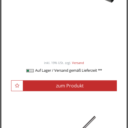
POWER-XTREME Hantelstange mit 360°-
Drehgriffen
ab 195,00EUR
/ Stück
inkl. 19% USt.
zzgl.
Versand
Auf Lager / Versand gemäß Lieferzeit **
zum Produkt