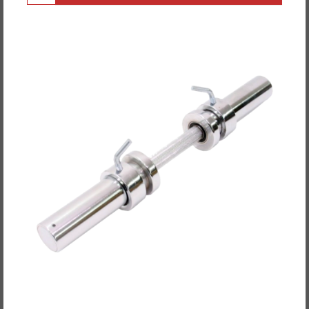
POWER-XTREME Kurzhantel 50mm, inkl.