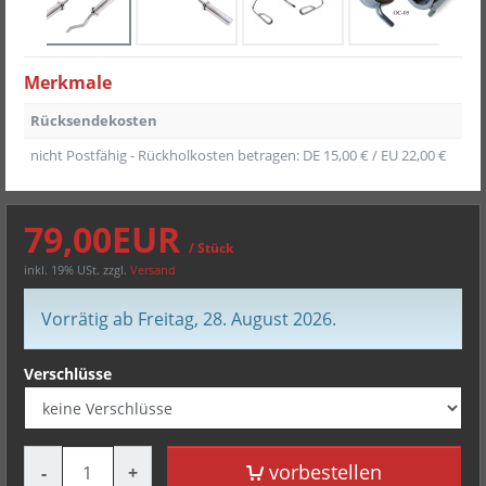
Merkmale
Rücksendekosten
nicht Postfähig - Rückholkosten betragen: DE 15,00 € / EU 22,00 €
79,00EUR
/ Stück
inkl. 19% USt.
zzgl.
Versand
Vorrätig ab Freitag, 28. August 2026.
Verschlüsse
Menge
vorbestellen
-
+