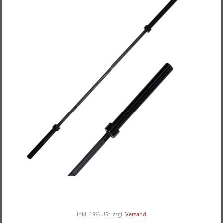
POWER-XTREME Langhantelstange, Power-Bar
ab 195,00EUR
/ Stück
inkl. 19% USt.
zzgl.
Versand