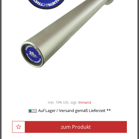
POWER-XTREME Powerlifting Bar, 50mm -
nach IPF-Vorgabe
ab 289,00EUR
/ Stück
inkl. 19% USt.
zzgl.
Versand
Auf Lager / Versand gemäß Lieferzeit **
zum Produkt