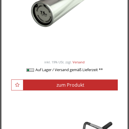
POWER-XTREME Technik-Junior-
Langhantelstange, Technique Bar, 50mm
ab 129,00EUR
/ Stück
inkl. 19% USt.
zzgl.
Versand
Auf Lager / Versand gemäß Lieferzeit **
zum Produkt