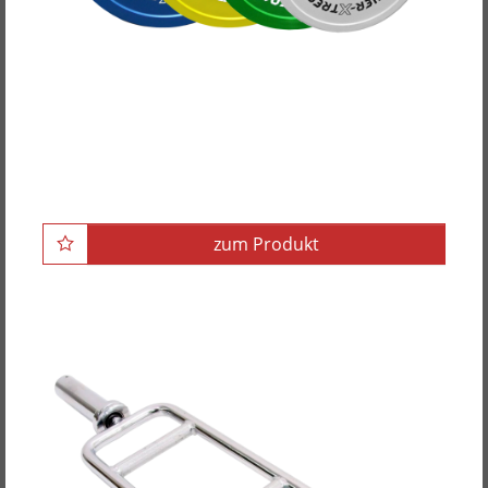
POWER-XTREME Frictional Plates, gummiert,
50mm
zum Produkt