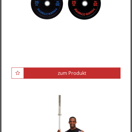
POWER-XTREME Hantelscheibe, Bumper Plate,
Gummigranulat, 51mm
zum Produkt