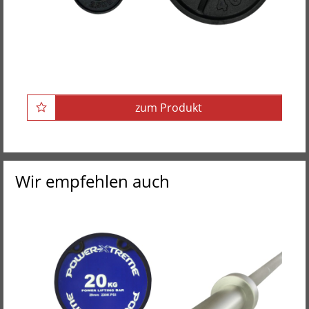
POWER-XTREME Hantelscheibe mit Griffnarbe,
guss, 50mm
zum Produkt
Wir empfehlen auch