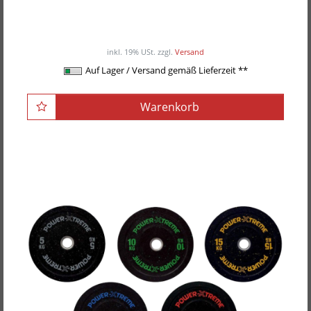
Stellringe
57,90EUR
/ Stück
inkl. 19% USt.
zzgl.
Versand
Auf Lager / Versand gemäß Lieferzeit **
Warenkorb