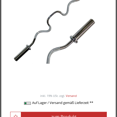
POWER-XTREME Profi Super SZ-
Curlhantelstange
ab 79,00EUR
/ Stück
inkl. 19% USt.
zzgl.
Versand
Auf Lager / Versand gemäß Lieferzeit **
zum Produkt