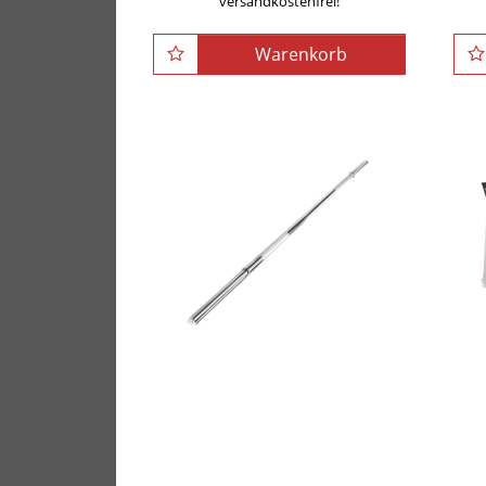
versandkostenfrei!
Warenkorb
POWER-XTREME
Langhantelstange
H