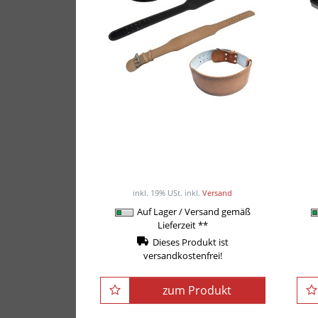
POWER-EXTREME
Trainingsgürtel TR-BELT
22,90EUR
/ Stück
inkl. 19% USt.
inkl.
Versand
Auf Lager / Versand gemäß
Lieferzeit **
Dieses Produkt ist
versandkostenfrei!
zum Produkt