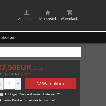
Anmelden
Merkzettel
Warenkorb
uheiten
27,50EUR
/ Stück
kl. 19% USt.
inkl.
Versand
enge
Warenkorb
-
+
Auf Lager / Versand gemäß Lieferzeit **
Dieses Produkt ist versandkostenfrei!