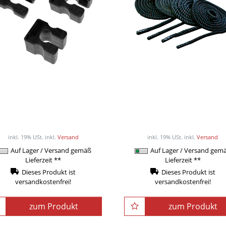
Body-Solid Abstufungs-
Body-Solid Battle-Rop
Adapter für
Schwungseil Trainingss
Steckgewichtspakete
BSTBR20
ab 14,50EUR
ab 229,00EUR
/ Stück
/ Stüc
inkl. 19% USt.
inkl.
Versand
inkl. 19% USt.
inkl.
Versand
Auf Lager / Versand gemäß
Auf Lager / Versand gem
Lieferzeit **
Lieferzeit **
Dieses Produkt ist
Dieses Produkt ist
versandkostenfrei!
versandkostenfrei!
zum Produkt
zum Produkt