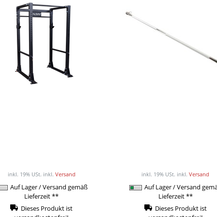
dy-Solid GPR-400 Power-
Body-Solid Zusatzstange
Rack, Studio
GDCC-200 & GDCC-21
ab 949,00EUR
75,90EUR
/ Stück
/ Stück
inkl. 19% USt.
inkl.
Versand
inkl. 19% USt.
inkl.
Versand
Auf Lager / Versand gemäß
Auf Lager / Versand gem
Lieferzeit **
Lieferzeit **
Dieses Produkt ist
Dieses Produkt ist