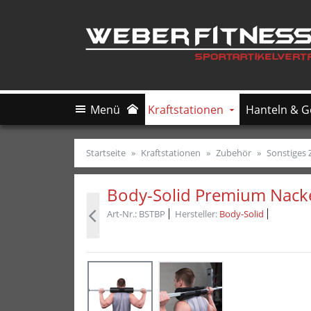
ießen
schließen
Suche
schließen
Suche
Menü
Kraftstationen
Hanteln & G
Startseite
Kraftstationen
Zubehör
Sonstiges
Body-Solid Premium Nack
Art-Nr.
BSTBP
Hersteller
Body-Solid