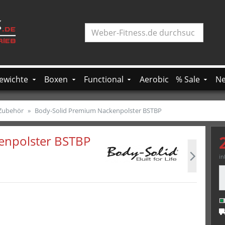
Weber-Fitness.de
ewichte
Boxen
Functional
Aerobic
% Sale
Ne
 Zubehör
Body-Solid Premium Nackenpolster BSTBP
enpolster BSTBP
in
M