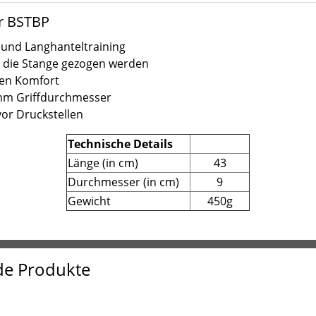
r BSTBP
und Langhanteltraining
h die Stange gezogen werden
len Komfort
2mm Griffdurchmesser
or Druckstellen
Technische Details
Länge (in cm)
43
Durchmesser (in cm)
9
Gewicht
450g
de Produkte