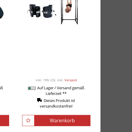
e
Body-Solid Inversion-
eil
Boots/Gravity Boots
"Deluxe" GIB-2
75,90EUR
k
/ Paar
inkl. 19% USt.
inkl.
Versand
äß
Auf Lager / Versand gemäß
Lieferzeit **
Dieses Produkt ist
versandkostenfrei!
Warenkorb