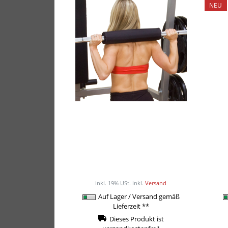
NEU
POWER-XTREME
Bo
Nackenpolster MA-105
17,50EUR
/ Stück
inkl. 19% USt.
inkl.
Versand
Auf Lager / Versand gemäß
Lieferzeit **
Dieses Produkt ist