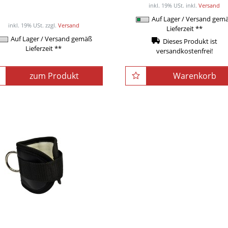
inkl. 19% USt.
inkl.
Versand
b 645,00EUR
/ Set / Sets
Auf Lager / Versand gem
inkl. 19% USt.
zzgl.
Versand
Lieferzeit **
Auf Lager / Versand gemäß
Dieses Produkt ist
Lieferzeit **
versandkostenfrei!
zum Produkt
Warenkorb