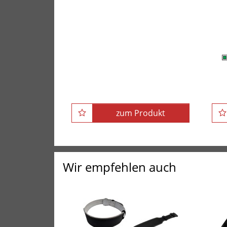
POWER-XTREME
B
Hantelscheibe mit 2
Grifflöchern, guss, 50mm
zum Produkt
Wir empfehlen auch