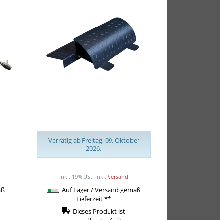
 für
Body-Solid Waden- /
0
Kniebeugenblock SCB-26
Vorrätig ab Freitag, 09. Oktober
2026.
139,00EUR
inkl. 19% USt.
inkl.
Versand
äß
Auf Lager / Versand gemäß
Lieferzeit **
Dieses Produkt ist