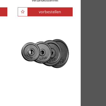
versandkostenfrei!
vorbestellen
POWER-XTREME
3-
Hantelscheibe, guss, 30mm