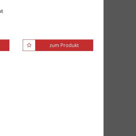
äß
zum Produkt