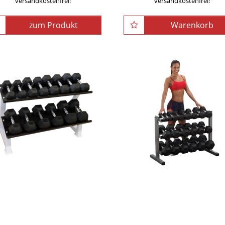
versandkostenfrei!
versandkostenfrei!
zum Produkt
Warenkorb
POWER-XTREME Hex-
Body-Solid All in One
antelsätze, gummiert,
Hantelablage GDR-363, 
2,5kg-Abstufung
lagig
185,00EUR
/ Stück